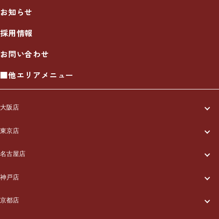
お知らせ
採用情報
お問い合わせ
■他エリアメニュー
大阪店
一休について
東京店
一休について
ご利用の流れ
名古屋店
一休について
ご利用の流れ
メニュー/料金
神戸店
一休について
ご利用の流れ
メニュー/料金
出張エリア
京都店