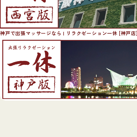
神戸で出張マッサージなら | リラクゼーション一休 [神戸店