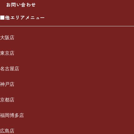
お問い合わせ
■他エリアメニュー
大阪店
一休について
東京店
ご利用の流れ
一休について
名古屋店
メニュー/料金
ご利用の流れ
一休について
神戸店
出張エリア
メニュー/料金
ご利用の流れ
一休について
京都店
ブログ
出張エリア
メニュー/料金
ご利用の流れ
一休について
福岡博多店
お知らせ
ブログ
出張エリア
メニュー/料金
ご利用の流れ
採用情報
一休について
広島店
お知らせ