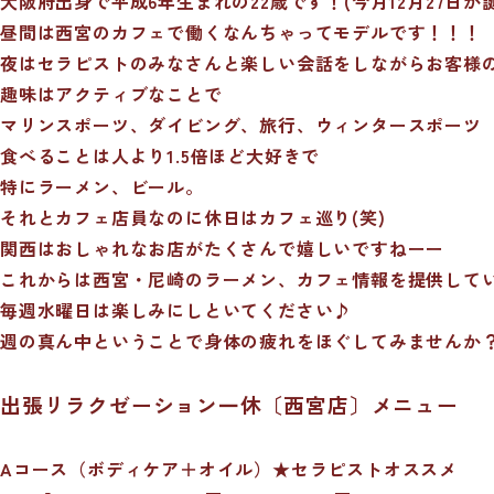
大阪府出身で平成6年生まれの22歳です！(今月12月27日が
昼間は西宮のカフェで働くなんちゃってモデルです！！！
夜はセラピストのみなさんと楽しい会話をしながらお客様
趣味はアクティブなことで
マリンスポーツ、ダイビング、旅行、ウィンタースポーツ
食べることは人より1.5倍ほど大好きで
特にラーメン、ビール。
それとカフェ店員なのに休日はカフェ巡り(笑)
関西はおしゃれなお店がたくさんで嬉しいですねーー
これからは西宮・尼崎のラーメン、カフェ情報を提供していきます
毎週水曜日は楽しみにしといてください♪
週の真ん中ということで身体の疲れをほぐしてみませんか？^
出張リラクゼーション一休〔西宮店〕メニュー
A
コース（ボディケア＋オイル）★セラピストオススメ