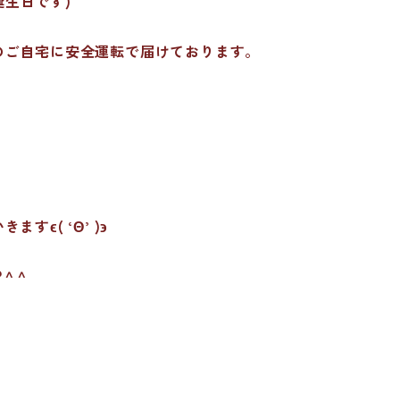
誕生日です)
のご自宅に安全運転で届けております。
ϵ( ‘Θ’ )϶
 ^