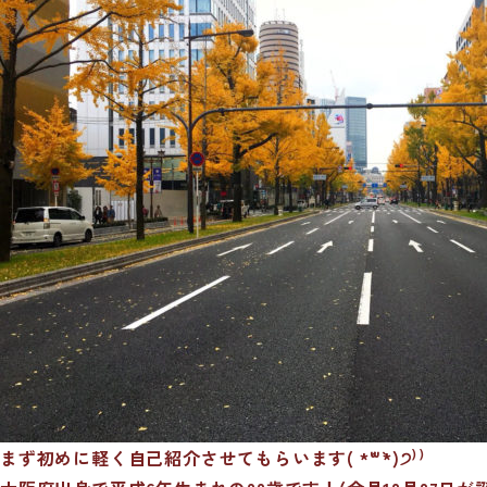
まず初めに軽く自己紹介させてもらいます( *´꒳`*)੭⁾⁾