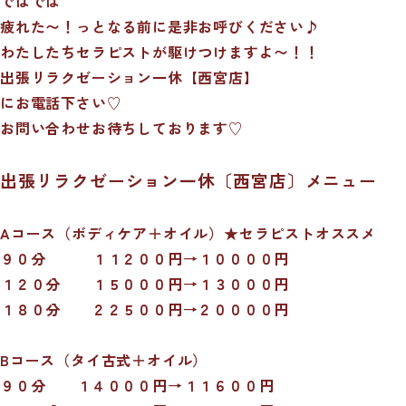
ではでは
疲れた〜！っとなる前に是非お呼びください♪
わたしたちセラピストが駆けつけますよ〜！！
出張リラクゼーション一休【西宮店】
にお電話下さい♡
お問い合わせお待ちしております♡
出張リラクゼーション一休〔西宮店〕メニュー
A
コース（ボディケア＋オイル）★セラピストオススメ
９０分 １１２００円→１００００円
１２０分 １５０００円→１３０００円
１８０分 ２２５００円→２００００円
B
コース（タイ古式＋オイル）
９０分 １４０００円→１１６００円