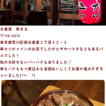
日暮里 串まる
〒116-0013
東京都荒川区西日暮里２丁目５２−３
串カツがメインのお店でしたがピザやパスタなどもあるバ
ルでした！
私の大好きなレバーパテもありました♡
串もパテももつ煮込みも全部おいしくてお酒が進みすぎち
ゃいました(*´ー｀*)