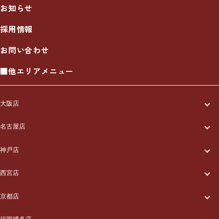
お知らせ
採用情報
お問い合わせ
■他エリアメニュー
大阪店
一休について
名古屋店
一休について
ご利用の流れ
神戸店
一休について
ご利用の流れ
メニュー/料金
西宮店
一休について
ご利用の流れ
メニュー/料金
出張エリア
京都店
一休について
ご利用の流れ
メニュー/料金