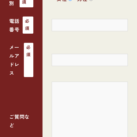
須
別
電話
必
須
番号
メー
必
須
ルア
ドレ
ス
ご質問な
ど