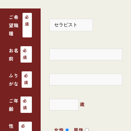
ご希
必
須
望職
種
お名
必
須
前
ふり
必
須
がな
ご年
必
歳
須
齢
性
必
女性
男性