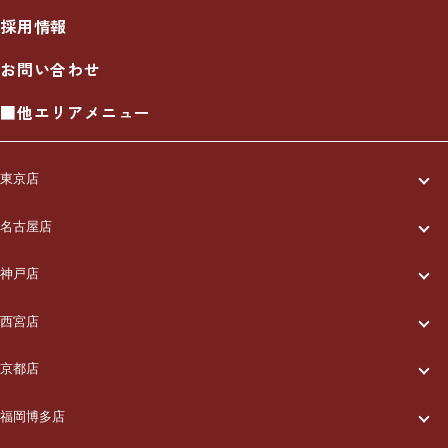
採用情報
お問い合わせ
■他エリアメニュー
東京店
一休について
名古屋店
一休について
ご利用の流れ
神戸店
一休について
ご利用の流れ
メニュー/料金
西宮店
一休について
ご利用の流れ
メニュー/料金
出張エリア
京都店
一休について
ご利用の流れ
メニュー/料金
出張エリア
ブログ
福岡博多店