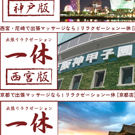
西宮・尼崎で出張マッサージなら | リラクゼーション一休 [
京都で出張マッサージなら | リラクゼーション一休 [京都店