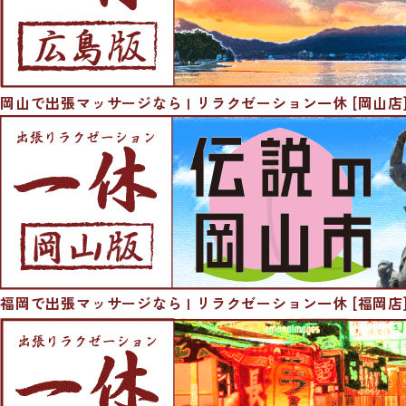
岡山で出張マッサージなら | リラクゼーション一休 [岡山店
福岡で出張マッサージなら | リラクゼーション一休 [福岡店