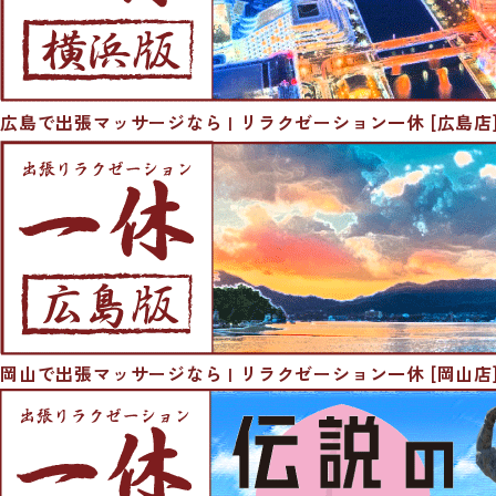
広島で出張マッサージなら | リラクゼーション一休 [広島店
岡山で出張マッサージなら | リラクゼーション一休 [岡山店