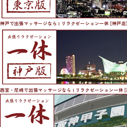
神戸で出張マッサージなら | リラクゼーション一休 [神戸店
西宮・尼崎で出張マッサージなら | リラクゼーション一休 [