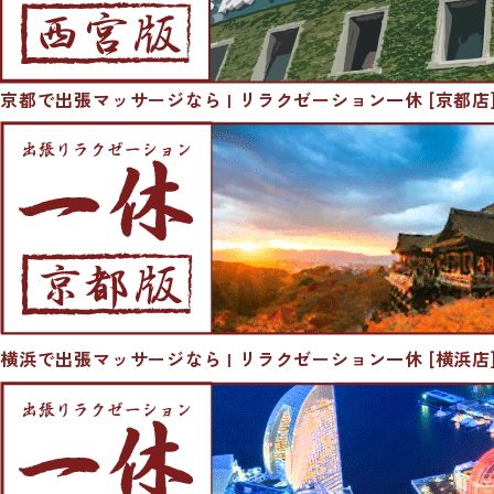
京都で出張マッサージなら | リラクゼーション一休 [京都店
横浜で出張マッサージなら | リラクゼーション一休 [横浜店