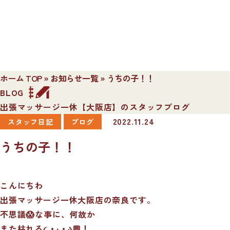
ホーム TOP
»
お知らせ一覧
»
うちの子！！
BLOG
出張マッサージ一休【大阪店】のスタッフブログ
2022.11.24
スタッフ日記
ブログ
うちの子！！
こんにちわ
出張マッサージ一休大阪店の奈良です。
不思議😱な事に、何故か
また枯れる૮ • ·̫ • ა💬！