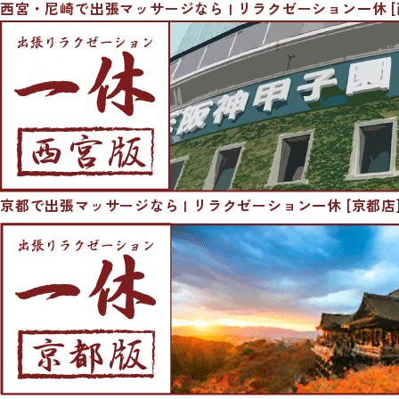
西宮・尼崎で出張マッサージなら | リラクゼーション一休 [
京都で出張マッサージなら | リラクゼーション一休 [京都店