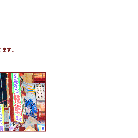
てます。
]
]