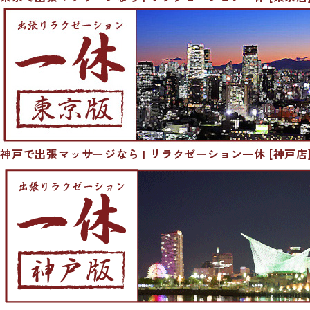
神戸で出張マッサージなら | リラクゼーション一休 [神戸店