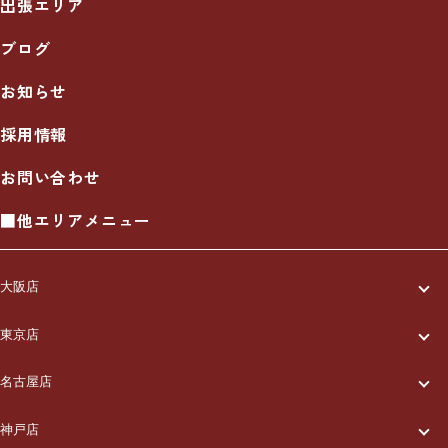
出張エリア
ブログ
お知らせ
採用情報
お問い合わせ
■他エリアメニュー
大阪店
一休について
東京店
一休について
ご利用の流れ
名古屋店
一休について
ご利用の流れ
メニュー/料金
神戸店