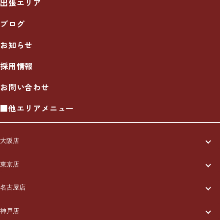
出張エリア
ブログ
お知らせ
採用情報
お問い合わせ
■他エリアメニュー
大阪店
一休について
東京店
一休について
ご利用の流れ
名古屋店
一休について
ご利用の流れ
メニュー/料金
神戸店