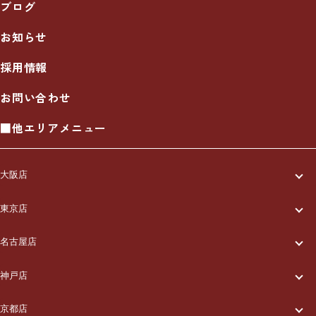
ブログ
お知らせ
採用情報
お問い合わせ
■他エリアメニュー
大阪店
一休について
東京店
一休について
ご利用の流れ
名古屋店
一休について
ご利用の流れ
メニュー/料金
神戸店
一休について
ご利用の流れ
メニュー/料金
出張エリア
京都店