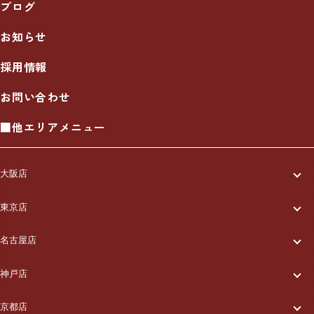
ブログ
お知らせ
採用情報
お問い合わせ
■他エリアメニュー
大阪店
一休について
東京店
一休について
ご利用の流れ
名古屋店
一休について
ご利用の流れ
メニュー/料金
神戸店
一休について
ご利用の流れ
メニュー/料金
出張エリア
京都店