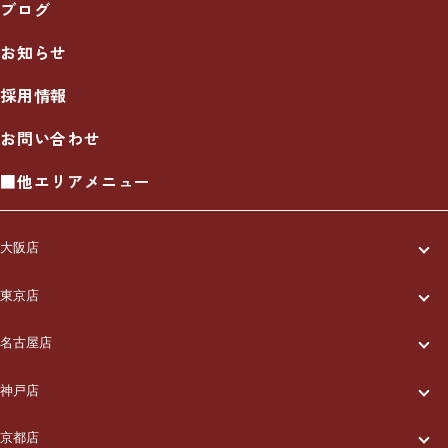
ブログ
お知らせ
採用情報
お問い合わせ
■他エリアメニュー
大阪店
一休について
東京店
一休について
ご利用の流れ
名古屋店
一休について
ご利用の流れ
メニュー/料金
神戸店
一休について
ご利用の流れ
メニュー/料金
出張エリア
京都店