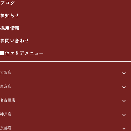
ブログ
お知らせ
採用情報
お問い合わせ
■他エリアメニュー
大阪店
一休について
東京店
一休について
ご利用の流れ
名古屋店
一休について
ご利用の流れ
メニュー/料金
神戸店
一休について
ご利用の流れ
メニュー/料金
出張エリア
京都店