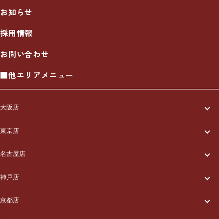
お知らせ
採用情報
お問い合わせ
■他エリアメニュー
大阪店
一休について
東京店
一休について
ご利用の流れ
名古屋店
一休について
ご利用の流れ
メニュー/料金
神戸店
一休について
ご利用の流れ
メニュー/料金
出張エリア
京都店