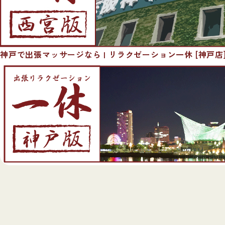
神戸で出張マッサージなら | リラクゼーション一休 [神戸店