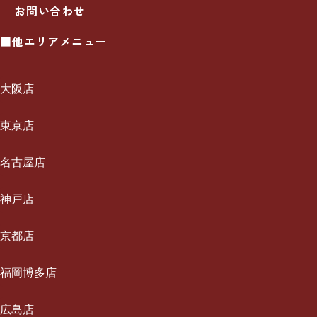
お問い合わせ
■他エリアメニュー
大阪店
一休について
東京店
ご利用の流れ
一休について
名古屋店
メニュー/料金
ご利用の流れ
一休について
神戸店
出張エリア
メニュー/料金
ご利用の流れ
一休について
京都店
ブログ
出張エリア
メニュー/料金
ご利用の流れ
一休について
福岡博多店
お知らせ
ブログ
出張エリア
メニュー/料金
ご利用の流れ
採用情報
一休について
広島店
お知らせ