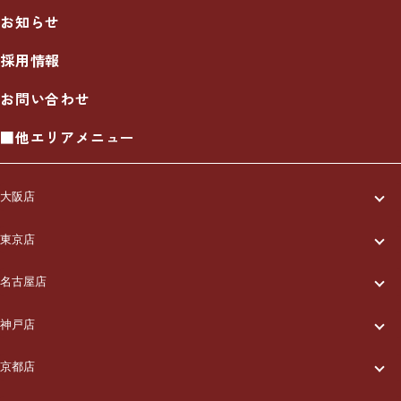
お知らせ
採用情報
お問い合わせ
■他エリアメニュー
大阪店
一休について
東京店
一休について
ご利用の流れ
名古屋店
一休について
ご利用の流れ
メニュー/料金
神戸店
一休について
ご利用の流れ
メニュー/料金
出張エリア
京都店