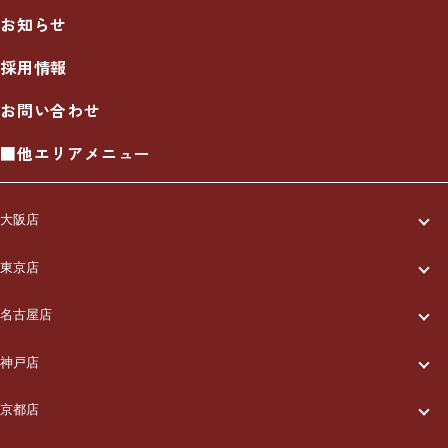
お知らせ
採用情報
お問い合わせ
■他エリアメニュー
大阪店
一休について
東京店
一休について
ご利用の流れ
名古屋店
一休について
ご利用の流れ
メニュー/料金
神戸店
一休について
ご利用の流れ
メニュー/料金
出張エリア
京都店