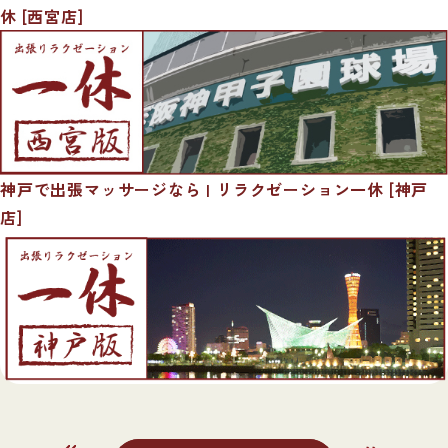
休 [西宮店]
神戸で出張マッサージなら | リラクゼーション一休 [神戸
店]