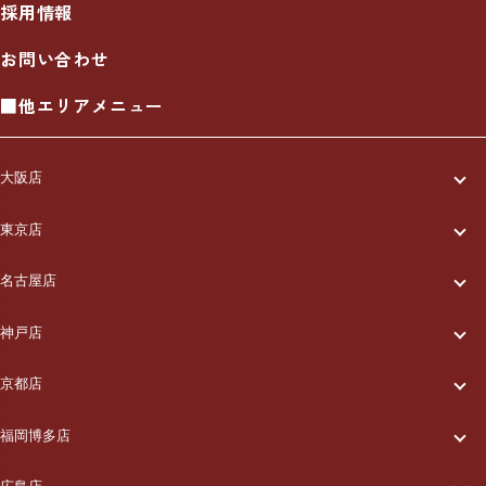
採用情報
お問い合わせ
■他エリアメニュー
大阪店
一休について
東京店
一休について
ご利用の流れ
名古屋店
一休について
ご利用の流れ
メニュー/料金
神戸店
一休について
ご利用の流れ
メニュー/料金
出張エリア
京都店
一休について
ご利用の流れ
メニュー/料金
出張エリア
ブログ
福岡博多店
一休について
ご利用の流れ
メニュー/料金