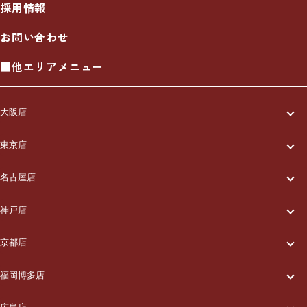
採用情報
お問い合わせ
■他エリアメニュー
大阪店
一休について
東京店
一休について
ご利用の流れ
名古屋店
一休について
ご利用の流れ
メニュー/料金
神戸店
一休について
ご利用の流れ
メニュー/料金
出張エリア
京都店
一休について
ご利用の流れ
メニュー/料金
出張エリア
ブログ
福岡博多店
一休について
ご利用の流れ
メニュー/料金