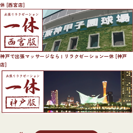
休 [西宮店]
神戸で出張マッサージなら | リラクゼーション一休 [神戸
店]