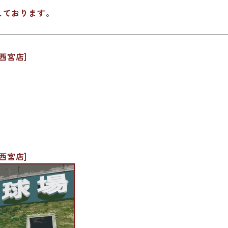
しております。
西宮店]
西宮店]