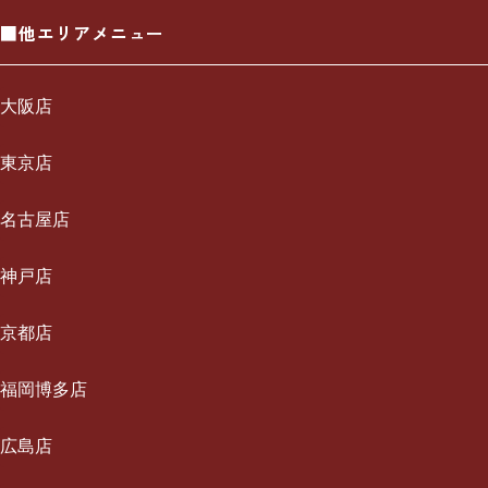
■他エリアメニュー
大阪店
一休について
東京店
ご利用の流れ
一休について
名古屋店
メニュー/料金
ご利用の流れ
一休について
神戸店
出張エリア
メニュー/料金
ご利用の流れ
一休について
京都店
ブログ
出張エリア
メニュー/料金
ご利用の流れ
一休について
福岡博多店
お知らせ
ブログ
出張エリア
メニュー/料金
ご利用の流れ
採用情報
一休について
広島店
お知らせ
ブログ
出張エリア
メニュー/料金
お問い合わせ