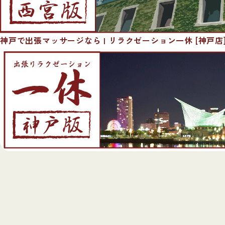
神戸で出張マッサージなら | リラクゼーション一休 [神戸店