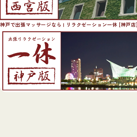
神戸で出張マッサージなら | リラクゼーション一休 [神戸店