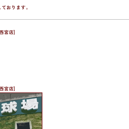
しております。
西宮店]
西宮店]