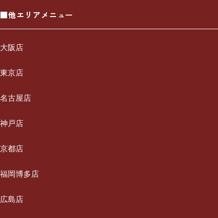
■他エリアメニュー
大阪店
一休について
東京店
ご利用の流れ
一休について
名古屋店
メニュー/料金
ご利用の流れ
一休について
神戸店
出張エリア
メニュー/料金
ご利用の流れ
一休について
京都店
ブログ
出張エリア
メニュー/料金
ご利用の流れ
一休について
福岡博多店
お知らせ
ブログ
出張エリア
メニュー/料金
ご利用の流れ
採用情報
一休について
広島店
お知らせ
ブログ
出張エリア
メニュー/料金
お問い合わせ