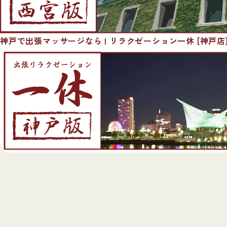
神戸で出張マッサージなら | リラクゼーション一休 [神戸店