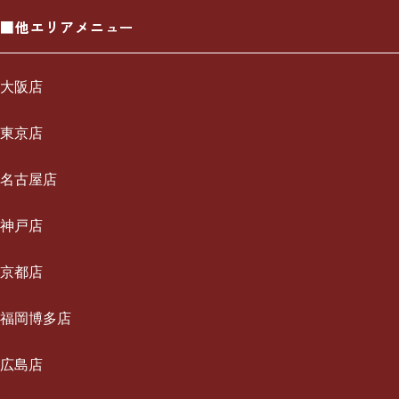
■他エリアメニュー
大阪店
一休について
東京店
ご利用の流れ
一休について
名古屋店
メニュー/料金
ご利用の流れ
一休について
神戸店
出張エリア
メニュー/料金
ご利用の流れ
一休について
京都店
ブログ
出張エリア
メニュー/料金
ご利用の流れ
一休について
福岡博多店
お知らせ
ブログ
出張エリア
メニュー/料金
ご利用の流れ
採用情報
一休について
広島店
お知らせ
ブログ
出張エリア
メニュー/料金
お問い合わせ