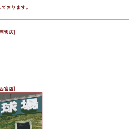
しております。
西宮店]
西宮店]