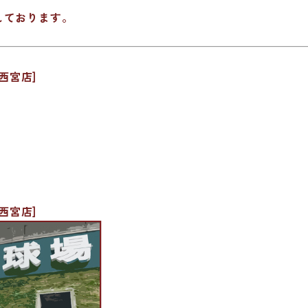
しております。
西宮店]
西宮店]