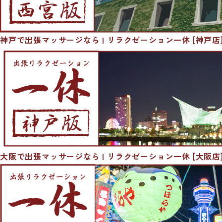
神戸で出張マッサージなら | リラクゼーション一休 [神戸店
大阪で出張マッサージなら | リラクゼーション一休 [大阪店