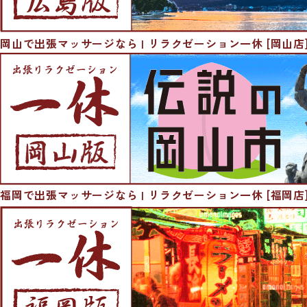
岡山で出張マッサージなら | リラクゼーション一休 [岡山店
福岡で出張マッサージなら | リラクゼーション一休 [福岡店