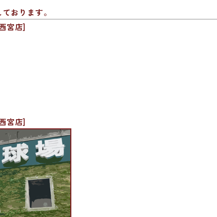
しております。
西宮店]
西宮店]