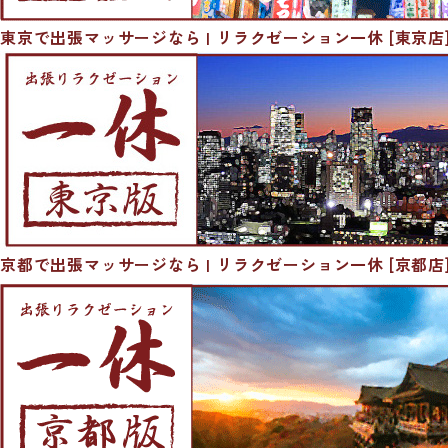
東京で出張マッサージなら | リラクゼーション一休 [東京店
京都で出張マッサージなら | リラクゼーション一休 [京都店