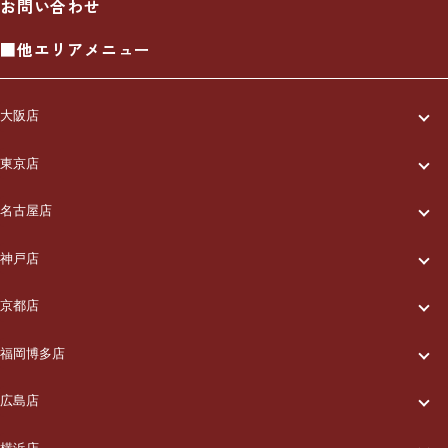
お問い合わせ
■他エリアメニュー
大阪店
一休について
東京店
一休について
ご利用の流れ
名古屋店
一休について
ご利用の流れ
メニュー/料金
神戸店
一休について
ご利用の流れ
メニュー/料金
出張エリア
京都店
一休について
ご利用の流れ
メニュー/料金
出張エリア
ブログ
福岡博多店
一休について
ご利用の流れ
メニュー/料金
出張エリア
ブログ
広島店
お知らせ
一休について
ご利用の流れ
メニュー/料金