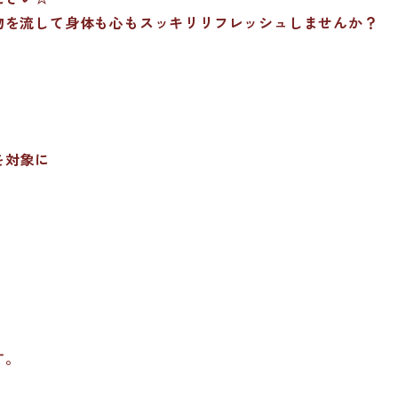
物を流して身体も心もスッキリリフレッシュしませんか？
を対象に
！
す。