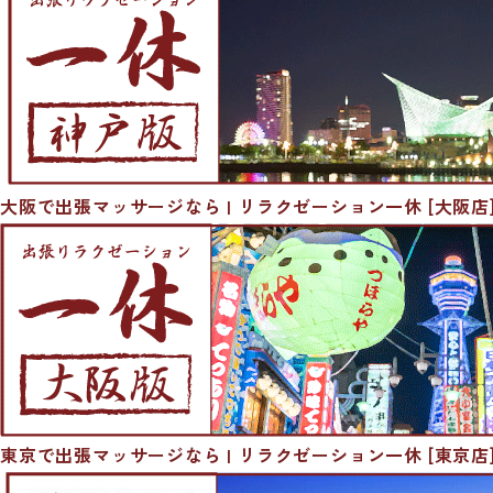
大阪で出張マッサージなら | リラクゼーション一休 [大阪店
東京で出張マッサージなら | リラクゼーション一休 [東京店