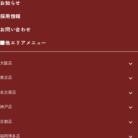
お知らせ
採用情報
お問い合わせ
■他エリアメニュー
大阪店
一休について
東京店
一休について
ご利用の流れ
名古屋店
一休について
ご利用の流れ
メニュー/料金
神戸店
一休について
ご利用の流れ
メニュー/料金
出張エリア
京都店
一休について
ご利用の流れ
メニュー/料金
出張エリア
ブログ
福岡博多店