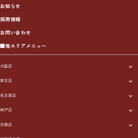
お知らせ
採用情報
お問い合わせ
■他エリアメニュー
大阪店
一休について
東京店
一休について
ご利用の流れ
名古屋店
一休について
ご利用の流れ
メニュー/料金
神戸店
一休について
ご利用の流れ
メニュー/料金
出張エリア
京都店
一休について