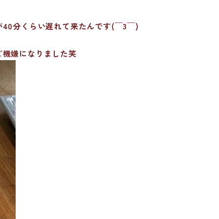
0分くらい遅れて来たんです(￣3￣)
ご機嫌になりました笑