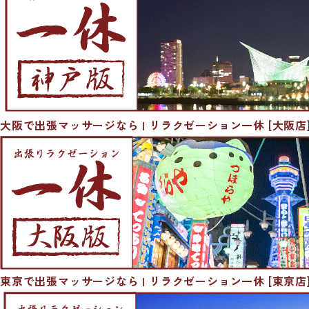
大阪で出張マッサージなら | リラクゼーション一休 [大阪店
東京で出張マッサージなら | リラクゼーション一休 [東京店