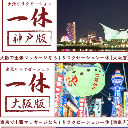
大阪で出張マッサージなら | リラクゼーション一休 [大阪店
東京で出張マッサージなら | リラクゼーション一休 [東京店