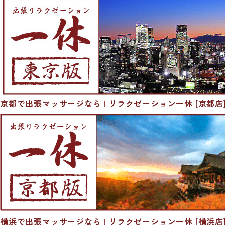
京都で出張マッサージなら | リラクゼーション一休 [京都店
横浜で出張マッサージなら | リラクゼーション一休 [横浜店