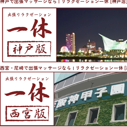
神戸で出張マッサージなら | リラクゼーション一休 [神戸店
西宮・尼崎で出張マッサージなら | リラクゼーション一休 [