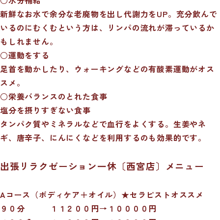
新鮮なお水で余分な老廃物を出し代謝力をUP。充分飲んで
いるのにむくむという方は、リンパの流れが滞っているか
もしれません。
○運動をする
足首を動かしたり、ウォーキングなどの有酸素運動がオス
スメ。
○栄養バランスのとれた食事
塩分を摂りすぎない食事
タンパク質やミネラルなどで血行をよくする。生姜やネ
ギ、唐辛子、にんにくなどを利用するのも効果的です。
出張リラクゼーション一休〔西宮店〕メニュー
A
コース（ボディケア＋オイル）★セラピストオススメ
９０分 １１２００円→１００００円