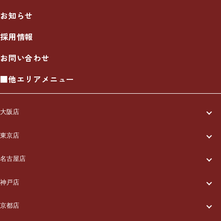
お知らせ
採用情報
お問い合わせ
■他エリアメニュー
大阪店
一休について
東京店
一休について
ご利用の流れ
名古屋店
一休について
ご利用の流れ
メニュー/料金
神戸店
一休について
ご利用の流れ
メニュー/料金
出張エリア
京都店