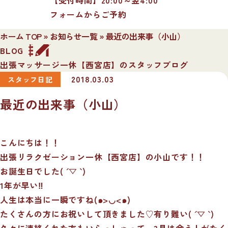
フォームからご予約
ホーム TOP
»
お知らせ一覧
»
最近の出来事（小山）
BLOG
出張マッサージ一休【西宮店】のスタッフブログ
2018.03.03
スタッフ日記
最近の出来事（小山）
こんにちは！！
出張リラクゼーション一休【西宮店】の小山です！！
お誕生日でした( ´ ▽ ` )
1年が早い‼︎
人生は本当に一瞬ですね(๑>◡<๑)
たくさんの方にお祝いして頂きました♡有り難い( ´ ▽ ` )
久々に連絡くれた方もいらっしゃって、3月は会う人がたく