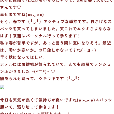
さんです♡
幸せ者ですね(๑>◡<๑)
もう、春です（╹◡╹）アクティブな季節です。良さげなス
パッツを買ってしまいました。笑これでムクミさよならな
はず！来週はパーソナル行って参ります！
私は春が苦手ですが、あっと言う間に夏になりそう。最近
は、暑いか寒いか。の印象しかないですね(・Д・)
早く秋になってほしい。
ホテルにはお雛様が飾られていて、とても綺麗でテンショ
ン上がりました╰(*´︶`*)╯♡
雛あられも買って、ウキウキです（╹◡╹）
今日も天気が良くて気持ちが良いですね(๑>◡<๑)スパッツ
履いて、張り切って歩きます！
今日も1日パワフルに頑張ります～！