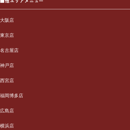
■他エリアメニュー
大阪店
一休について
東京店
ご利用の流れ
一休について
名古屋店
メニュー/料金
ご利用の流れ
一休について
神戸店
出張エリア
メニュー/料金
ご利用の流れ
一休について
西宮店
ブログ
出張エリア
メニュー/料金
ご利用の流れ
一休について
福岡博多店
お知らせ
ブログ
出張エリア
メニュー/料金
ご利用の流れ
採用情報
一休について
広島店
お知らせ
ブログ
出張エリア
メニュー/料金
お問い合わせ
ご利用の流れ
採用情報
一休について
横浜店
お知らせ
ブログ