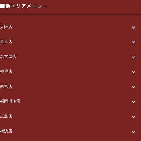
■他エリアメニュー
大阪店
一休について
東京店
一休について
ご利用の流れ
名古屋店
一休について
ご利用の流れ
メニュー/料金
神戸店
一休について
ご利用の流れ
メニュー/料金
出張エリア
西宮店
一休について
ご利用の流れ
メニュー/料金
出張エリア
ブログ
福岡博多店
一休について
ご利用の流れ
メニュー/料金
出張エリア
ブログ
広島店
お知らせ
一休について
ご利用の流れ
メニュー/料金
出張エリア
ブログ
横浜店
お知らせ
採用情報