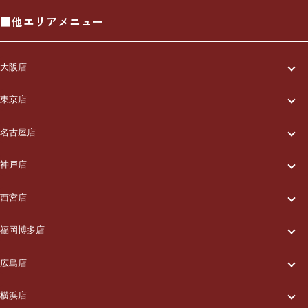
■他エリアメニュー
大阪店
一休について
東京店
一休について
ご利用の流れ
名古屋店
一休について
ご利用の流れ
メニュー/料金
神戸店
一休について
ご利用の流れ
メニュー/料金
出張エリア
西宮店
一休について
ご利用の流れ
メニュー/料金
出張エリア
ブログ
福岡博多店
一休について
ご利用の流れ
メニュー/料金
出張エリア
ブログ
広島店
お知らせ
一休について
ご利用の流れ
メニュー/料金
出張エリア
ブログ
横浜店
お知らせ
採用情報