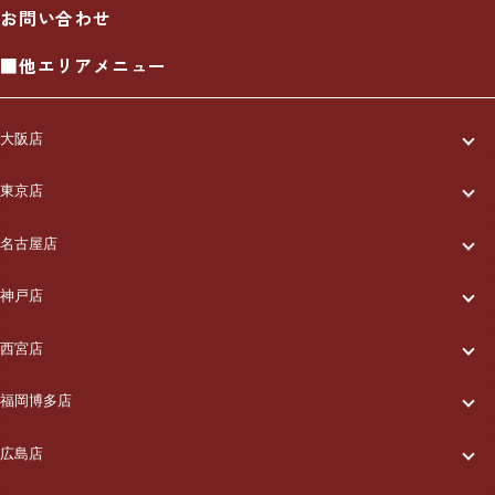
お問い合わせ
■他エリアメニュー
大阪店
一休について
東京店
一休について
ご利用の流れ
名古屋店
一休について
ご利用の流れ
メニュー/料金
神戸店
一休について
ご利用の流れ
メニュー/料金
出張エリア
西宮店
一休について
ご利用の流れ
メニュー/料金
出張エリア
ブログ
福岡博多店
一休について
ご利用の流れ
メニュー/料金
出張エリア
ブログ
広島店
お知らせ