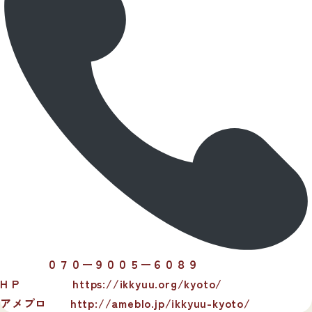
０７０ー９００５ー６０８９
H P https://ikkyuu.org/kyoto/
アメプロ
http://ameblo.jp/ikkyuu-kyoto/