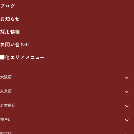
ブログ
お知らせ
採用情報
お問い合わせ
■他エリアメニュー
大阪店
一休について
東京店
一休について
ご利用の流れ
名古屋店
一休について
ご利用の流れ
メニュー/料金
神戸店
一休について
ご利用の流れ
メニュー/料金
出張エリア
西宮店