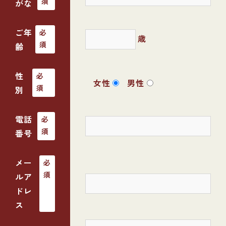
須
がな
ご年
必
歳
須
齢
性
必
女性
男性
須
別
電話
必
須
番号
メー
必
須
ルア
ドレ
ス