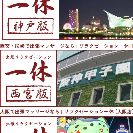
西宮・尼崎で出張マッサージなら | リラクゼーション一休 [
大阪で出張マッサージなら | リラクゼーション一休 [大阪店