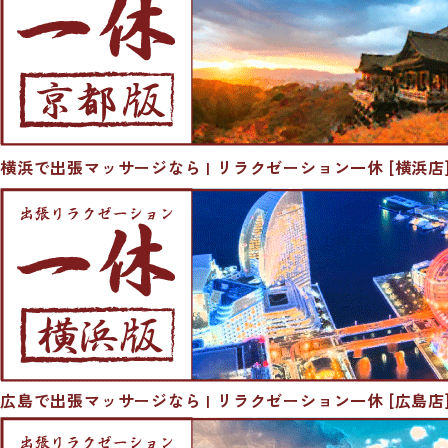
横浜で出張マッサージなら | リラクゼーション一休 [横浜店
広島で出張マッサージなら | リラクゼーション一休 [広島店