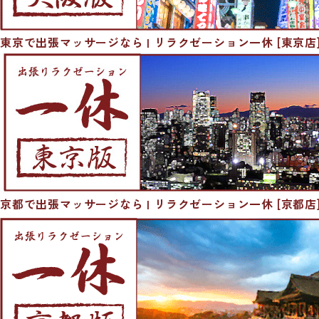
東京で出張マッサージなら | リラクゼーション一休 [東京店
京都で出張マッサージなら | リラクゼーション一休 [京都店