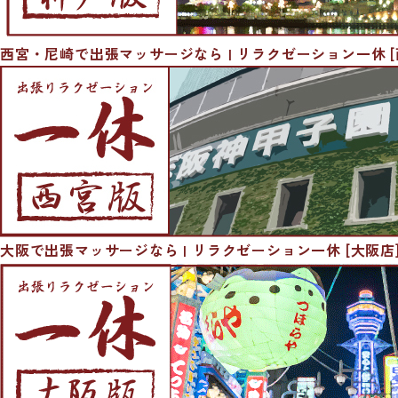
西宮・尼崎で出張マッサージなら | リラクゼーション一休 [
大阪で出張マッサージなら | リラクゼーション一休 [大阪店