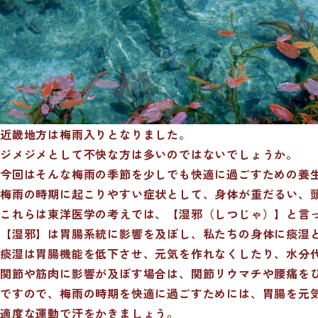
近畿地方は梅雨入りとなりました。
ジメジメとして不快な方は多いのではないでしょうか。
今回はそんな梅雨の季節を少しでも快適に過ごすための養
梅雨の時期に起こりやすい症状として、身体が重だるい、
これらは東洋医学の考えでは、【湿邪（しつじゃ）】と言
【湿邪】は胃腸系統に影響を及ぼし、私たちの身体に痰湿
痰湿は胃腸機能を低下させ、元気を作れなくしたり、水分
関節や筋肉に影響が及ぼす場合は、関節リウマチや腰痛を
ですので、梅雨の時期を快適に過ごすためには、胃腸を元
適度な運動で汗をかきましょう。