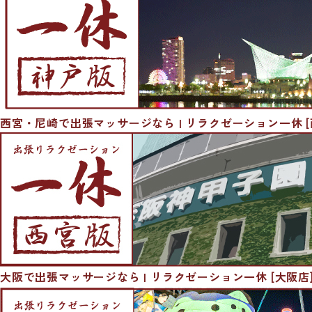
西宮・尼崎で出張マッサージなら | リラクゼーション一休 [
大阪で出張マッサージなら | リラクゼーション一休 [大阪店